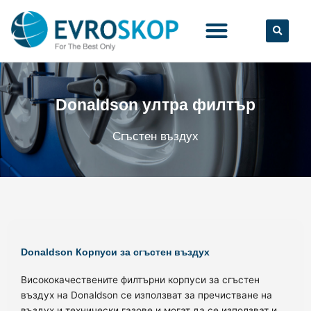
Skip
to
content
Donaldson ултра филтър
Сгъстен въздух
Donaldson Корпуси за сгъстен въздух
Висококачествените филтърни корпуси за сгъстен
въздух на Donaldson се използват за пречистване на
въздух и технически газове и могат да се използват и