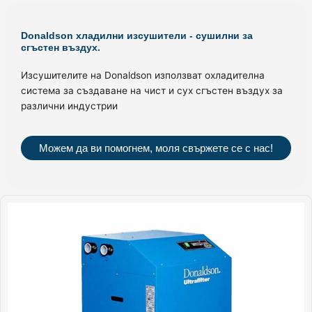
Donaldson хладилни изсушители - сушилни за
сгъстен въздух.
Изсушителите на Donaldson използват охладителна
система за създаване на чист и сух сгъстен въздух за
различни индустрии
Можем да ви помогнем, моля свържете се с нас!