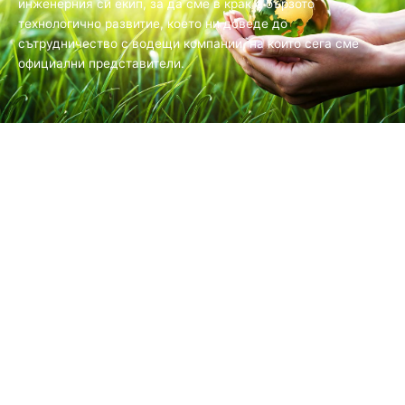
инженерния си екип, за да сме в крак с бързото
технологично развитие, което ни доведе до
сътрудничество с водещи компании, на които сега сме
официални представители.