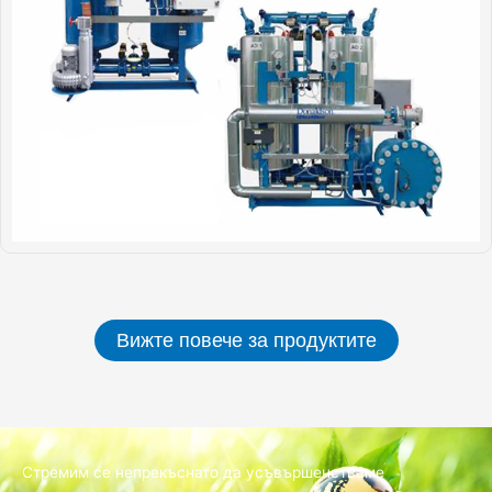
Вижте повече за продуктите
Стремим се непрекъснато да усъвършенстваме