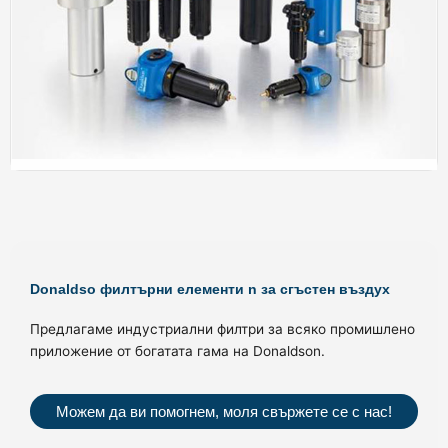
Donaldso филтърни елементи n за сгъстен въздух
Предлагаме индустриални филтри за всяко промишлено
приложение от богатата гама на Donaldson.
Можем да ви помогнем, моля свържете се с нас!